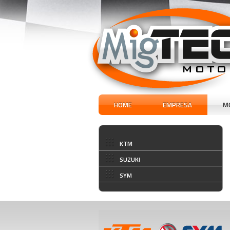
HOME
EMPRESA
M
KTM
SUZUKI
SYM