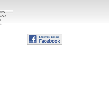
OVAS
SADAS
S
OS