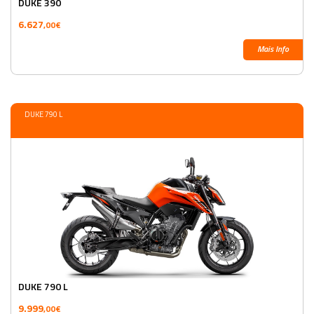
DUKE 390
6.627
,00€
Mais Info
DUKE 790 L
DUKE 790 L
9.999
,00€