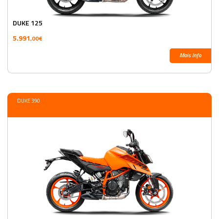
DUKE 125
5.991
,00€
Mais Info
DUKE 390