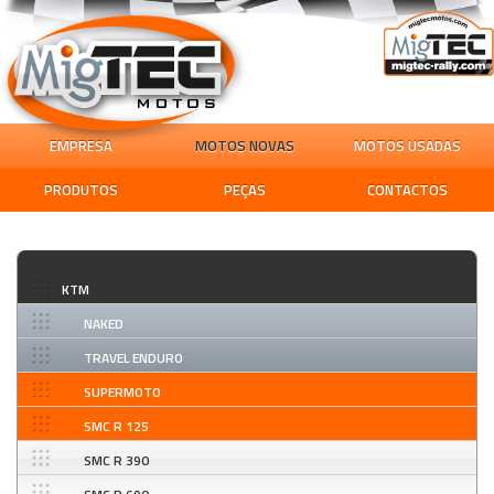
EMPRESA
MOTOS NOVAS
MOTOS USADAS
PRODUTOS
PEÇAS
CONTACTOS
KTM
NAKED
TRAVEL ENDURO
SUPERMOTO
SMC R 125
SMC R 390