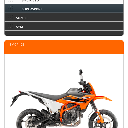
SMC R 690
SUPERSPORT
SUZUKI
SYM
SMC R 125