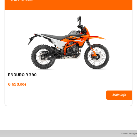
ENDURO R 390
6.650
,00€
Mais Info
umadesign