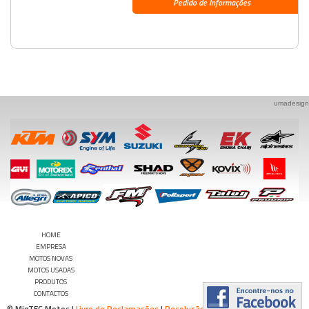
Pedido de Informações
umadesign
HOME
EMPRESA
MOTOS NOVAS
MOTOS USADAS
PRODUTOS
CONTACTOS
© MigTEC Motos |
Livro de Reclamações
|
Resolução Alternativa de Litígios