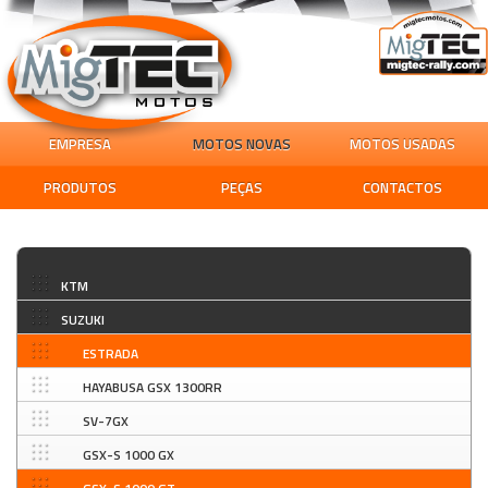
EMPRESA
MOTOS NOVAS
MOTOS USADAS
PRODUTOS
PEÇAS
CONTACTOS
KTM
SUZUKI
ESTRADA
HAYABUSA GSX 1300RR
SV-7GX
GSX-S 1000 GX