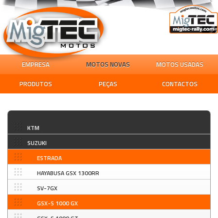
EMPRESA
MOTOS NOVAS
MOTOS USADAS
PRODUTOS
PEÇAS
CONTACTOS
KTM
SUZUKI
ESTRADA
HAYABUSA GSX 1300RR
SV-7GX
GSX-S 1000 GX