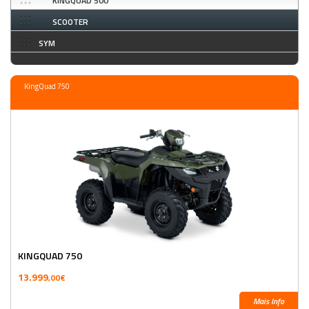
KINGQUAD 500
SCOOTER
SYM
KingQuad 750
KINGQUAD 750
13.999
,00€
Mais Info