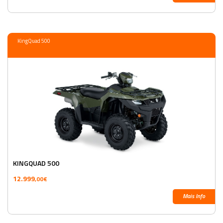
KingQuad 500
KINGQUAD 500
12.999
,00€
Mais Info