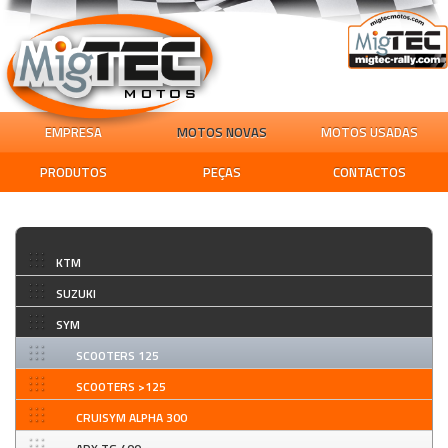
EMPRESA
MOTOS NOVAS
MOTOS USADAS
PRODUTOS
PEÇAS
CONTACTOS
KTM
SUZUKI
SYM
SCOOTERS 125
SCOOTERS >125
CRUISYM ALPHA 300