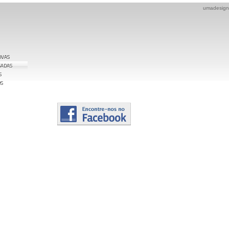
umadesign
OVAS
SADAS
S
OS