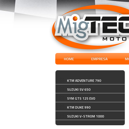
HOME
EMPRESA
M
KTM ADVENTURE 790
SUZUKI SV 650
SYM GTS 125 EVO
KTM DUKE 990
SUZUKI V-STROM 1000